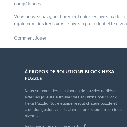
compétences.
Vous pouvez naviguer librement entre les niveaux de cet
également des liens vers le niveau précédent et le nivea
Comment Jouer
À PROPOS DE SOLUTIONS BLOCK HEXA
PUZZLE
Nous sommes des passionnés de puzzles dédiés à
aider les joueurs à trouver des solutions pour Block!
Hexa Puzzle. Notre équipe résout chaque puzzle et
crée des guides visuels clairs pour les joueurs de tous
niveaux.
Retrouvez-nous sur Facebook :