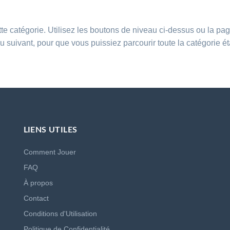
te catégorie. Utilisez les boutons de niveau ci-dessus ou la pa
u suivant, pour que vous puissiez parcourir toute la catégorie é
LIENS UTILES
Comment Jouer
FAQ
À propos
Contact
Conditions d'Utilisation
Politique de Confidentialité