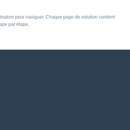
gination pour naviguer. Chaque page de solution contient
tape par étape.